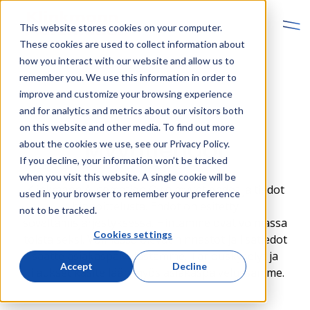
This website stores cookies on your computer.
These cookies are used to collect information about
how you interact with our website and allow us to
remember you. We use this information in order to
improve and customize your browsing experience
and for analytics and metrics about our visitors both
on this website and other media. To find out more
Myyntiehdot
about the cookies we use, see our Privacy Policy.
If you decline, your information won’t be tracked
when you visit this website. A single cookie will be
Klinkmann Automation Oy:n myyntiehdot ja tiedot
used in your browser to remember your preference
hinnoittelusta. Ehdot on esitetty
not to be tracked.
soveltamisjärjestyksessä. Hintamme ovat voimassa
Cookies settings
toistaiseksi. Voimassa olevat hinnastot ja lisätiedot
saatte asiakaspalvelustamme. Tarjouskyselyt ja
Accept
Decline
tilaukset käsitellään myös asiakaspalvelussamme.