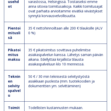
usehd
varastossa, Helsingissä. Toistaiseksi emme
ot
anna sitovia toimitusaikoja. Kaikki toimitusajat
ovat parhaita arvioitamme eivätkä viivästykset
synnytä korvausvelvollisuutta.
Pientoi
35 € nettohinnoiltaan alle 200 € tilauksille (ALV
mitusli
0 %)
sä
Pikatoi
35 € pikatoimitus sovittava puhelimitse
mitus
asiakaspalvelun kanssa. Lähetys saman päivän
maksu
aikana. Edellyttää kirjallista tilausta
asiakaspalveluun klo 10 mennessä.
Teknin
50 € / 30 min teknisestä selvitystyöstä
en
asiakkaan puolesta (mm. tuotekoodien ja
selvity
dokumenttien ym. selvittäminen)
spalvel
u
Toimit
Todellisten kustannusten mukaan.